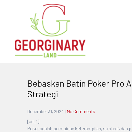
Skip
to
content
Cara Cerdas Mengelola Keua
Pilih situs judi online yang menyediakan fitur transaksi paling
Bebaskan Batin Poker Pro 
Strategi
December 31, 2024
|
No Comments
[ad_1]
Poker adalah permainan keterampilan, strategi, dan 