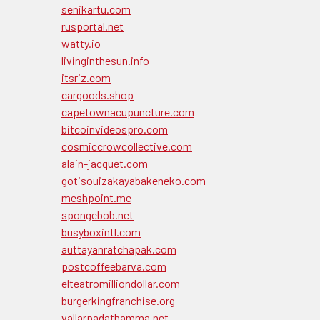
senikartu.com
rusportal.net
watty.io
livinginthesun.info
itsriz.com
cargoods.shop
capetownacupuncture.com
bitcoinvideospro.com
cosmiccrowcollective.com
alain-jacquet.com
gotisouizakayabakeneko.com
meshpoint.me
spongebob.net
busyboxintl.com
auttayanratchapak.com
postcoffeebarva.com
elteatromilliondollar.com
burgerkingfranchise.org
vallarpadathamma.net