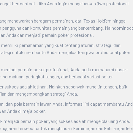
sangat bermanfaat. Jika Anda ingin mengeluarkan jiwa profesional
yang menawarkan beragam permainan, dari Texas Hold’em hingga
ah pengguna dan komunitas pemain yang berkembang, Maindominoq
an Anda dan menjadi pemain poker profesional.
 memiliki pemahaman yang kuat tentang aturan, strategi, dan
trategi untuk membantu Anda mengeluarkan jiwa profesional poker
a menjadi pemain poker profesional, Anda perlu memahami dasar-
 permainan, peringkat tangan, dan berbagai variasi poker.
ker sukses adalah latihan. Mainkan sebanyak mungkin tangan, baik
ilan dan mengembangkan strategi Anda.
gan, dan pola bermain lawan Anda. Informasi ini dapat membantu An
wan Anda di meja poker.
tuk menjadi pemain poker yang sukses adalah mengelola uang Anda.
 anggaran tersebut untuk menghindari kemiringan dan kehilangan leb