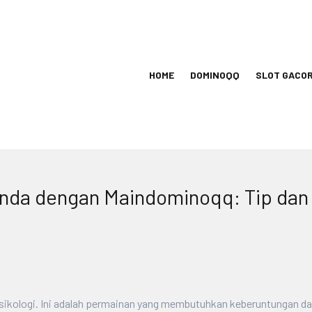
HOME
DOMINOQQ
SLOT GACO
ngan Saat Bermain Judi Online
 lengkap, untuk mempermudah anda dalam melakukan deposit dan withdraw.
Anda dengan Maindominoqq: Tip dan
psikologi. Ini adalah permainan yang membutuhkan keberuntungan d