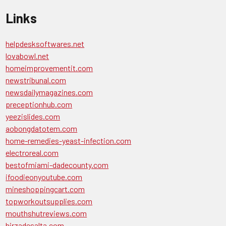
Links
helpdesksoftwares.net
lovabowl.net
homeimprovementit.com
newstribunal.com
newsdailymagazines.com
preceptionhub.com
yeezislides.com
aobongdatotem.com
home-remedies-yeast-infection.com
electroreal.com
bestofmiami-dadecounty.com
ifoodieonyoutube.com
mineshoppingcart.com
topworkoutsupplies.com
mouthshutreviews.com
hirzadesalta.com