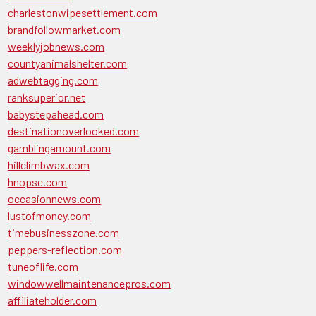
charlestonwipesettlement.com
brandfollowmarket.com
weeklyjobnews.com
countyanimalshelter.com
adwebtagging.com
ranksuperior.net
babystepahead.com
destinationoverlooked.com
gamblingamount.com
hillclimbwax.com
hnopse.com
occasionnews.com
lustofmoney.com
timebusinesszone.com
peppers-reflection.com
tuneoflife.com
windowwellmaintenancepros.com
affiliateholder.com