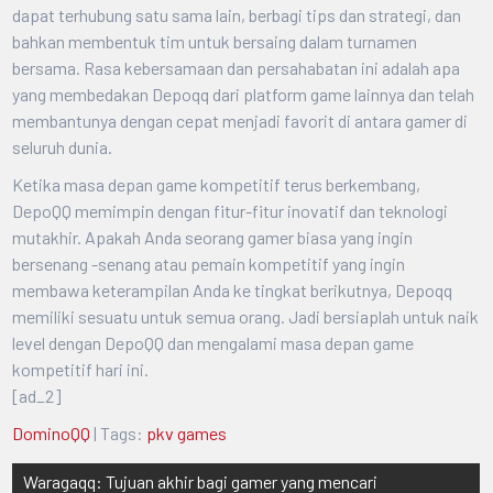
dapat terhubung satu sama lain, berbagi tips dan strategi, dan
bahkan membentuk tim untuk bersaing dalam turnamen
bersama. Rasa kebersamaan dan persahabatan ini adalah apa
yang membedakan Depoqq dari platform game lainnya dan telah
membantunya dengan cepat menjadi favorit di antara gamer di
seluruh dunia.
Ketika masa depan game kompetitif terus berkembang,
DepoQQ memimpin dengan fitur-fitur inovatif dan teknologi
mutakhir. Apakah Anda seorang gamer biasa yang ingin
bersenang -senang atau pemain kompetitif yang ingin
membawa keterampilan Anda ke tingkat berikutnya, Depoqq
memiliki sesuatu untuk semua orang. Jadi bersiaplah untuk naik
level dengan DepoQQ dan mengalami masa depan game
kompetitif hari ini.
[ad_2]
DominoQQ
| Tags:
pkv games
Post
Waragaqq: Tujuan akhir bagi gamer yang mencari