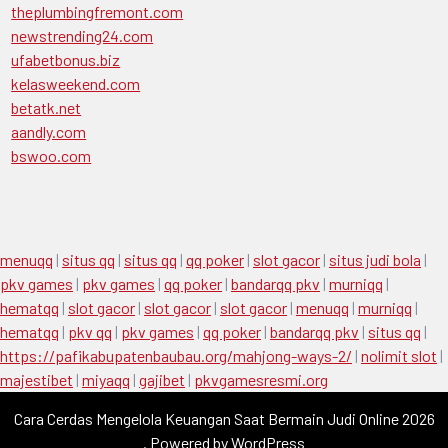
theplumbingfremont.com
newstrending24.com
ufabetbonus.biz
kelasweekend.com
betatk.net
aandly.com
bswoo.com
menuqq
|
situs qq
|
situs qq
|
qq poker
|
slot gacor
|
situs judi bola
|
pkv games
|
pkv games
|
qq poker
|
bandarqq pkv
|
murniqq
|
hematqq
|
slot gacor
|
slot gacor
|
slot gacor
|
menuqq
|
murniqq
|
hematqq
|
pkv qq
|
pkv games
|
qq poker
|
bandarqq pkv
|
situs qq
|
https://pafikabupatenbaubau.org/mahjong-ways-2/
|
nolimit slot
|
majestibet
|
miyaqq
|
gajibet
|
pkvgamesresmi.org
Cara Cerdas Mengelola Keuangan Saat Bermain Judi Online 2026
. Powered by WordPress