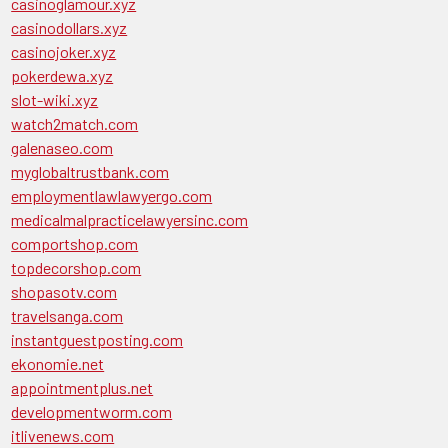
casinoglamour.xyz
casinodollars.xyz
casinojoker.xyz
pokerdewa.xyz
slot-wiki.xyz
watch2match.com
galenaseo.com
myglobaltrustbank.com
employmentlawlawyergo.com
medicalmalpracticelawyersinc.com
comportshop.com
topdecorshop.com
shopasotv.com
travelsanga.com
instantguestposting.com
ekonomie.net
appointmentplus.net
developmentworm.com
itlivenews.com