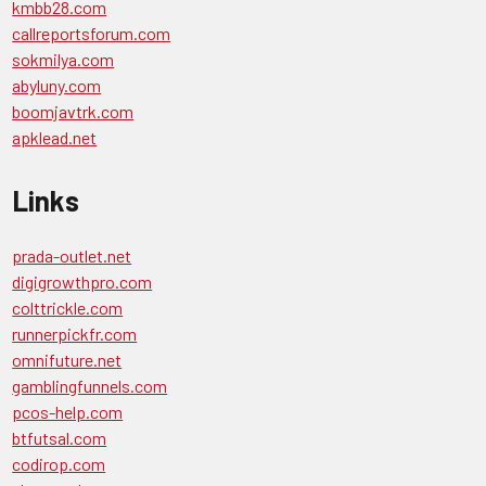
kmbb28.com
callreportsforum.com
sokmilya.com
abyluny.com
boomjavtrk.com
apklead.net
Links
prada-outlet.net
digigrowthpro.com
colttrickle.com
runnerpickfr.com
omnifuture.net
gamblingfunnels.com
pcos-help.com
btfutsal.com
codirop.com