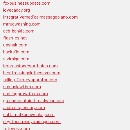
foxbusinessupdate.com
lovedaddy.org
integrativemedicalmassageplano.com
mrrugwashing.com
acb-bankia.com
flash-es.net
upshak.com
backsilo.com
siviralqq.com
impressionresorthoian.com
bestfreakingclothesever.com
falling-film-evaporator.com
sumuslawfirm.com
nursingprowriters.com
greenmountainthreadwear.com
acutedispensary.com
sattamatkanewsblog.com
cryptocurrencytradingcn.com
totowaz.com