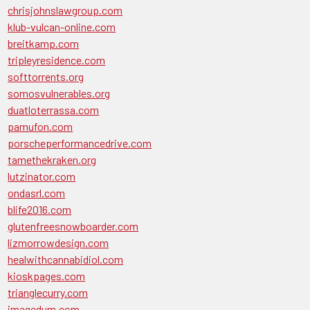
chrisjohnslawgroup.com
klub-vulcan-online.com
breitkamp.com
tripleyresidence.com
softtorrents.org
somosvulnerables.org
duatloterrassa.com
pamufon.com
porscheperformancedrive.com
tamethekraken.org
lutzinator.com
ondasrl.com
blife2016.com
glutenfreesnowboarder.com
lizmorrowdesign.com
healwithcannabidiol.com
kioskpages.com
trianglecurry.com
imagedum.com