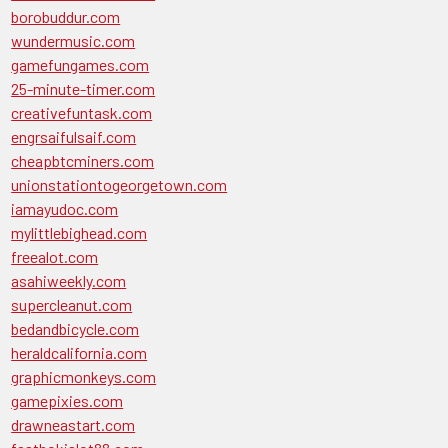
borobuddur.com
wundermusic.com
gamefungames.com
25-minute-timer.com
creativefuntask.com
engrsaifulsaif.com
cheapbtcminers.com
unionstationtogeorgetown.com
iamayudoc.com
mylittlebighead.com
freealot.com
asahiweekly.com
supercleanut.com
bedandbicycle.com
heraldcalifornia.com
graphicmonkeys.com
gamepixies.com
drawneastart.com