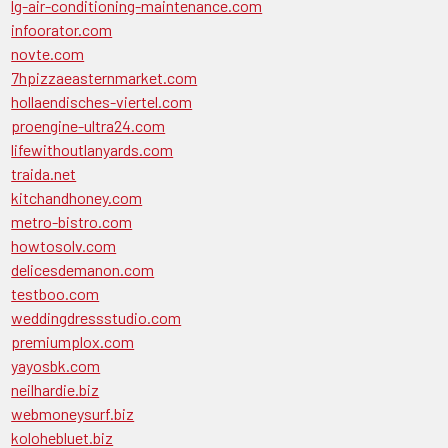
lg-air-conditioning-maintenance.com
infoorator.com
novte.com
7hpizzaeasternmarket.com
hollaendisches-viertel.com
proengine-ultra24.com
lifewithoutlanyards.com
traida.net
kitchandhoney.com
metro-bistro.com
howtosolv.com
delicesdemanon.com
testboo.com
weddingdressstudio.com
premiumplox.com
yayosbk.com
neilhardie.biz
webmoneysurf.biz
kolohebluet.biz