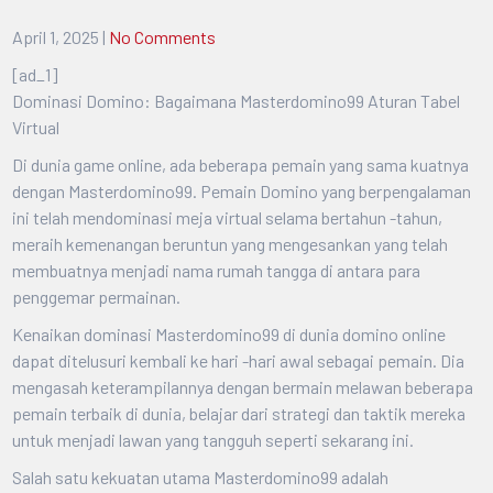
April 1, 2025
|
No Comments
[ad_1]
Dominasi Domino: Bagaimana Masterdomino99 Aturan Tabel
Virtual
Di dunia game online, ada beberapa pemain yang sama kuatnya
dengan Masterdomino99. Pemain Domino yang berpengalaman
ini telah mendominasi meja virtual selama bertahun -tahun,
meraih kemenangan beruntun yang mengesankan yang telah
membuatnya menjadi nama rumah tangga di antara para
penggemar permainan.
Kenaikan dominasi Masterdomino99 di dunia domino online
dapat ditelusuri kembali ke hari -hari awal sebagai pemain. Dia
mengasah keterampilannya dengan bermain melawan beberapa
pemain terbaik di dunia, belajar dari strategi dan taktik mereka
untuk menjadi lawan yang tangguh seperti sekarang ini.
Salah satu kekuatan utama Masterdomino99 adalah