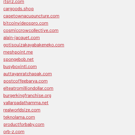
itsriz.com
cargoods.shop
capetownacupuncture.com
bitcoinvideospro.com
cosmiccrowcollective.com
alain-jacquet.com
gotisouizakayabakeneko.com
meshpoint.me
spongebob.net
busyboxintl.com
auttayanratchapak.com
postcoffeebarva.com
elteatromilliondollar.com
burgerkingfranchise.org
vallarpadathamma.net
realworldsize.com
teknolama.com
productforbaby.com
orb-z.com