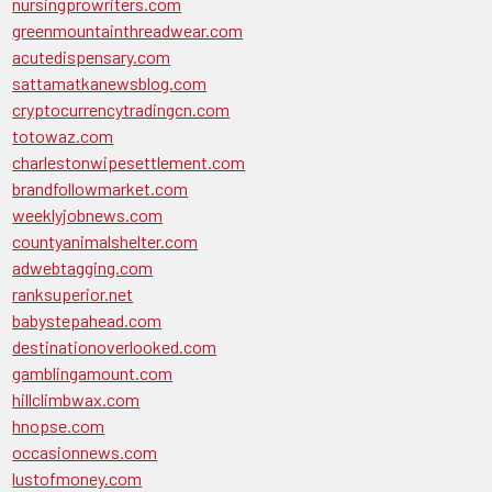
nursingprowriters.com
greenmountainthreadwear.com
acutedispensary.com
sattamatkanewsblog.com
cryptocurrencytradingcn.com
totowaz.com
charlestonwipesettlement.com
brandfollowmarket.com
weeklyjobnews.com
countyanimalshelter.com
adwebtagging.com
ranksuperior.net
babystepahead.com
destinationoverlooked.com
gamblingamount.com
hillclimbwax.com
hnopse.com
occasionnews.com
lustofmoney.com