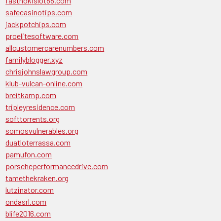
fasthokislot88.com
safecasinotips.com
jackpotchips.com
proelitesoftware.com
allcustomercarenumbers.com
familyblogger.xyz
chrisjohnslawgroup.com
klub-vulcan-online.com
breitkamp.com
tripleyresidence.com
softtorrents.org
somosvulnerables.org
duatloterrassa.com
pamufon.com
porscheperformancedrive.com
tamethekraken.org
lutzinator.com
ondasrl.com
blife2016.com