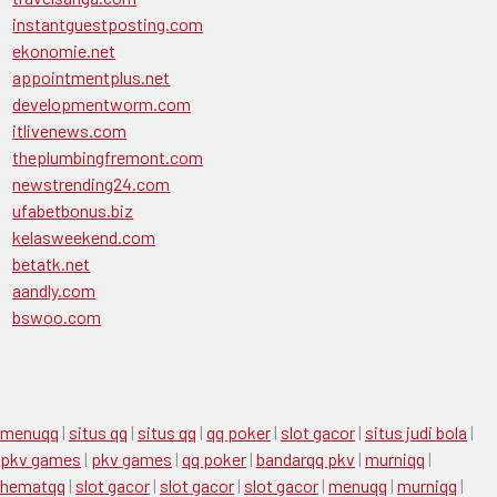
instantguestposting.com
ekonomie.net
appointmentplus.net
developmentworm.com
itlivenews.com
theplumbingfremont.com
newstrending24.com
ufabetbonus.biz
kelasweekend.com
betatk.net
aandly.com
bswoo.com
menuqq
|
situs qq
|
situs qq
|
qq poker
|
slot gacor
|
situs judi bola
|
pkv games
|
pkv games
|
qq poker
|
bandarqq pkv
|
murniqq
|
hematqq
|
slot gacor
|
slot gacor
|
slot gacor
|
menuqq
|
murniqq
|