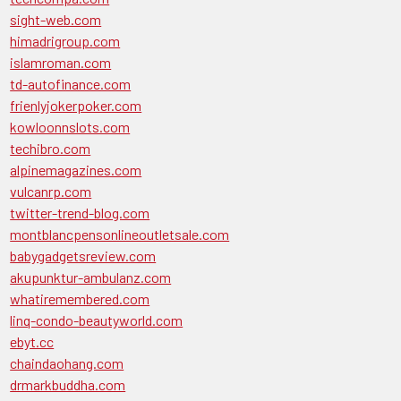
sight-web.com
himadrigroup.com
islamroman.com
td-autofinance.com
frienlyjokerpoker.com
kowloonnslots.com
techibro.com
alpinemagazines.com
vulcanrp.com
twitter-trend-blog.com
montblancpensonlineoutletsale.com
babygadgetsreview.com
akupunktur-ambulanz.com
whatiremembered.com
linq-condo-beautyworld.com
ebyt.cc
chaindaohang.com
drmarkbuddha.com