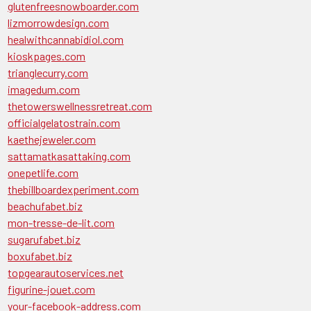
glutenfreesnowboarder.com
lizmorrowdesign.com
healwithcannabidiol.com
kioskpages.com
trianglecurry.com
imagedum.com
thetowerswellnessretreat.com
officialgelatostrain.com
kaethejeweler.com
sattamatkasattaking.com
onepetlife.com
thebillboardexperiment.com
beachufabet.biz
mon-tresse-de-lit.com
sugarufabet.biz
boxufabet.biz
topgearautoservices.net
figurine-jouet.com
your-facebook-address.com