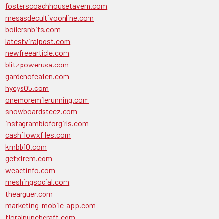
fosterscoachhousetavern.com
mesasdecultivoonline.com
boilersnbits.com
latestviralpost.com
newfreearticle.com
blitzpowerusa.com
gardenofeaten.com
hycys05.com
onemoremilerunning.com
snowboardsteez.com
instagrambioforgirls.com
cashflowxfiles.com
kmbb10.com
getxtrem.com
weactinfo.com
meshingsocial.com
thearguer.com
marketing-mobile-app.com
floralpunchcraft.com