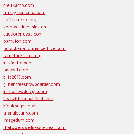
breitkamp.com
tripleyresidence.com
softtorrents.org
somosvulnerables.org
duatloterrassa.com
pamufon.com
porscheperformancedrive.com
tamethekraken.org
lutzinator.com
ondasrl.com
blife2016.com
glutenfreesnowboarder.com
lizmorrowdesign.com
healwithcannabidiol.com
kioskpages.com
trianglecurry.com
imagedum.com
thetowerswellnessretreat.com