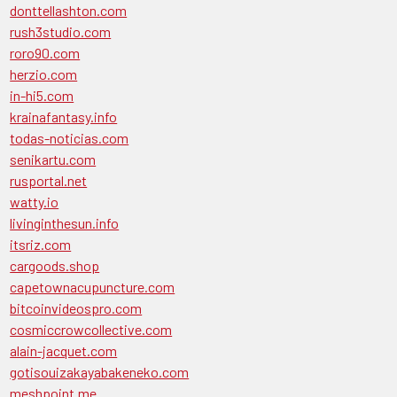
donttellashton.com
rush3studio.com
roro90.com
herzio.com
in-hi5.com
krainafantasy.info
todas-noticias.com
senikartu.com
rusportal.net
watty.io
livinginthesun.info
itsriz.com
cargoods.shop
capetownacupuncture.com
bitcoinvideospro.com
cosmiccrowcollective.com
alain-jacquet.com
gotisouizakayabakeneko.com
meshpoint.me