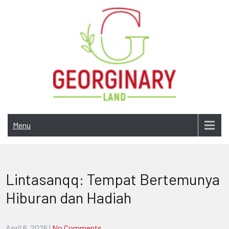
Skip
to
content
Cara Cerdas Mengelola
Pilih situs judi online yang menyediakan fitur transaksi paling lengkap,
untuk mempermudah anda dalam melakukan deposit dan withdraw.
Keuangan Saat Bermain Judi
Menu
Online
Lintasanqq: Tempat Bertemunya
Hiburan dan Hadiah
April 6, 2026
|
No Comments