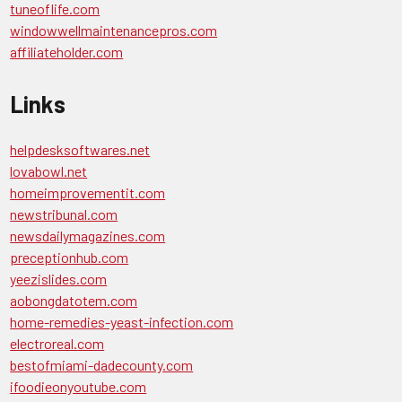
tuneoflife.com
windowwellmaintenancepros.com
affiliateholder.com
Links
helpdesksoftwares.net
lovabowl.net
homeimprovementit.com
newstribunal.com
newsdailymagazines.com
preceptionhub.com
yeezislides.com
aobongdatotem.com
home-remedies-yeast-infection.com
electroreal.com
bestofmiami-dadecounty.com
ifoodieonyoutube.com