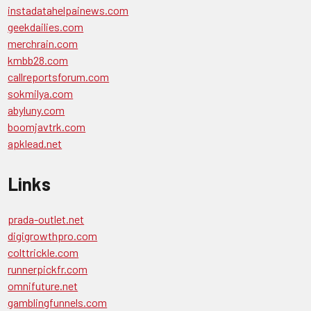
instadatahelpainews.com
geekdailies.com
merchrain.com
kmbb28.com
callreportsforum.com
sokmilya.com
abyluny.com
boomjavtrk.com
apklead.net
Links
prada-outlet.net
digigrowthpro.com
colttrickle.com
runnerpickfr.com
omnifuture.net
gamblingfunnels.com