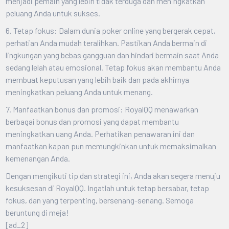
menjadi pemain yang lebih tidak terduga dan meningkatkan
peluang Anda untuk sukses.
6. Tetap fokus: Dalam dunia poker online yang bergerak cepat,
perhatian Anda mudah teralihkan. Pastikan Anda bermain di
lingkungan yang bebas gangguan dan hindari bermain saat Anda
sedang lelah atau emosional. Tetap fokus akan membantu Anda
membuat keputusan yang lebih baik dan pada akhirnya
meningkatkan peluang Anda untuk menang.
7. Manfaatkan bonus dan promosi: RoyalQQ menawarkan
berbagai bonus dan promosi yang dapat membantu
meningkatkan uang Anda. Perhatikan penawaran ini dan
manfaatkan kapan pun memungkinkan untuk memaksimalkan
kemenangan Anda.
Dengan mengikuti tip dan strategi ini, Anda akan segera menuju
kesuksesan di RoyalQQ. Ingatlah untuk tetap bersabar, tetap
fokus, dan yang terpenting, bersenang-senang. Semoga
beruntung di meja!
[ad_2]