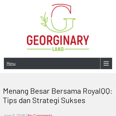
Skip
to
content
Cara Cerdas Mengelola
Pilih situs judi online yang menyediakan fitur transaksi paling lengkap,
untuk mempermudah anda dalam melakukan deposit dan withdraw.
Keuangan Saat Bermain Judi
Menu
Online
Menang Besar Bersama RoyalQQ:
Tips dan Strategi Sukses
June 11, 2026
|
No Comments