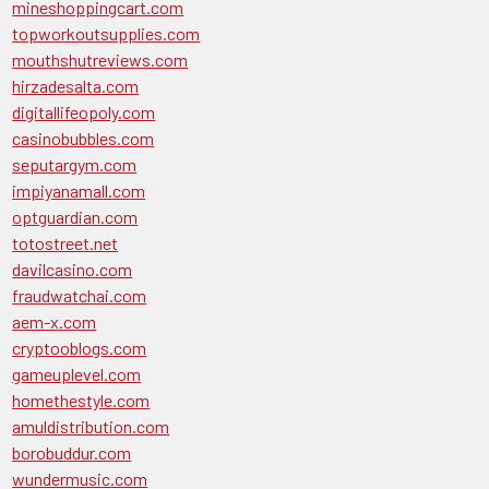
mineshoppingcart.com
topworkoutsupplies.com
mouthshutreviews.com
hirzadesalta.com
digitallifeopoly.com
casinobubbles.com
seputargym.com
impiyanamall.com
optguardian.com
totostreet.net
davilcasino.com
fraudwatchai.com
aem-x.com
cryptooblogs.com
gameuplevel.com
homethestyle.com
amuldistribution.com
borobuddur.com
wundermusic.com