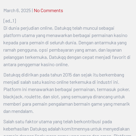
March 6, 2025
|
No Comments
[ad_1]
Di dunia perjudian online, Datukqq telah muncul sebagai
platform utama yang menawarkan berbagai permainan kasino
kepada para pemain di seluruh dunia. Dengan antarmuka yang
ramah pengguna, opsi pembayaran yang aman, dan layanan
pelanggan terkemuka, Datukqq dengan cepat menjadi favorit di
antara penggemar kasino online.
Datukqq didirikan pada tahun 2015 dan sejak itu berkembang
menjadi salah satu kasino online terkemuka di industri ini.
Platform ini menawarkan berbagai permainan, termasuk poker,
blackjack, roulette, dan slot, yang semuanya dirancang untuk
memberi para pemain pengalaman bermain game yang menarik
dan mendalam.
Salah satu faktor utama yang telah berkontribusi pada
keberhasilan Datukqq adalah komitmennya untuk menyediakan
pemain dengan lingkungan game yang aman dan aman. Platform