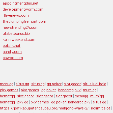
appointmentplus.net
developmentworm.com
itlivenews.com
theplumbingfremont.com
newstrending24.com
ufabetbonus.biz
kelasweekend.com
betatk.net
aandly.com
bswoo.com
menuqq
|
situs qq
|
situs qq
|
qq poker
|
slot gacor
|
situs judi bola
|
pkv games
|
pkv games
|
qq poker
|
bandarqq pkv
|
murniqq
|
hematqq
|
slot gacor
|
slot gacor
|
slot gacor
|
menuqq
|
murniqq
|
hematqq
|
pkv qq
|
pkv games
|
qq poker
|
bandarqq pkv
|
situs qq
|
https://pafikabupatenbaubau.org/mahjong-ways-2/
|
nolimit slot
|