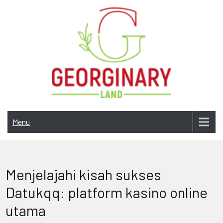
Skip
to
content
Cara Cerdas Mengelola
Pilih situs judi online yang menyediakan fitur transaksi paling lengkap,
untuk mempermudah anda dalam melakukan deposit dan withdraw.
Keuangan Saat Bermain Judi
Menu
Online
Menjelajahi kisah sukses
Datukqq: platform kasino online
utama