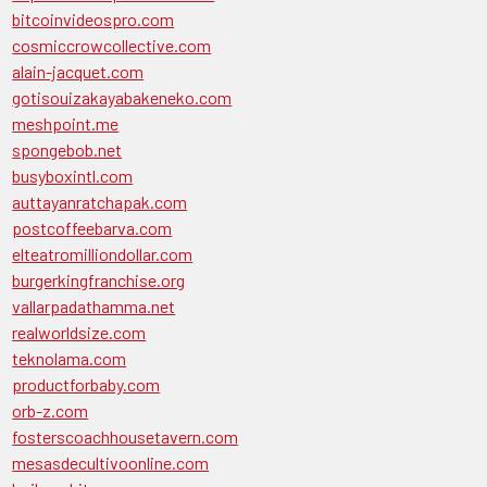
bitcoinvideospro.com
cosmiccrowcollective.com
alain-jacquet.com
gotisouizakayabakeneko.com
meshpoint.me
spongebob.net
busyboxintl.com
auttayanratchapak.com
postcoffeebarva.com
elteatromilliondollar.com
burgerkingfranchise.org
vallarpadathamma.net
realworldsize.com
teknolama.com
productforbaby.com
orb-z.com
fosterscoachhousetavern.com
mesasdecultivoonline.com