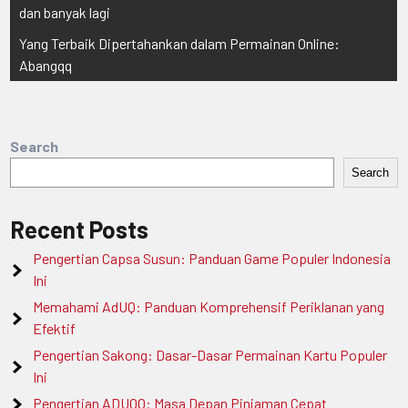
navigation
dan banyak lagi
Yang Terbaik Dipertahankan dalam Permainan Online:
Abangqq
Search
Search
Recent Posts
Pengertian Capsa Susun: Panduan Game Populer Indonesia
Ini
Memahami AdUQ: Panduan Komprehensif Periklanan yang
Efektif
Pengertian Sakong: Dasar-Dasar Permainan Kartu Populer
Ini
Pengertian ADUQQ: Masa Depan Pinjaman Cepat