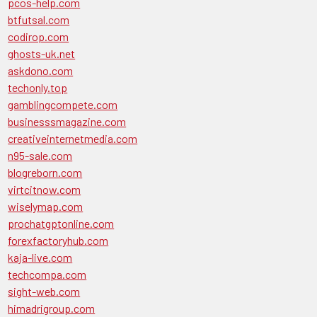
pcos-help.com
btfutsal.com
codirop.com
ghosts-uk.net
askdono.com
techonly.top
gamblingcompete.com
businesssmagazine.com
creativeinternetmedia.com
n95-sale.com
blogreborn.com
virtcitnow.com
wiselymap.com
prochatgptonline.com
forexfactoryhub.com
kaja-live.com
techcompa.com
sight-web.com
himadrigroup.com