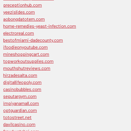
preceptionhub.com
yeezislides.com
aobongdatotem.com
home-remedies-yeast-infection.com
electroreal.com
bestofmiami-dadecounty.com
ifoodieonyoutube.com
mineshoppingcart.com
topworkoutsupplies.com
mouthshutreviews.com
hirzadesalta.com
digitallifeopoly.com
casinobubbles.com
seputargym.com
impiyanamall.com
optguardian.com
totostreet.net
davilcasino.com