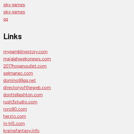
pkv games
pkv games
qq
Links
mygamblingstory.com
majalahwekonews.com
2017hoganoutlet.com
pelmanec.com
domino99qq.net
directoryoftheweb.com
donttellashton.com
rush3studio.com
roro90.com
herzio.com
in-hi5.com
krainafantasy.info