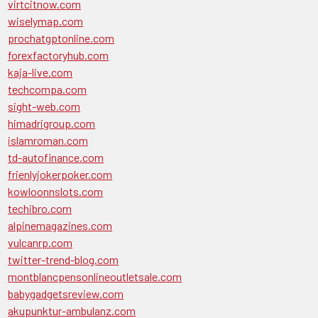
virtcitnow.com
wiselymap.com
prochatgptonline.com
forexfactoryhub.com
kaja-live.com
techcompa.com
sight-web.com
himadrigroup.com
islamroman.com
td-autofinance.com
frienlyjokerpoker.com
kowloonnslots.com
techibro.com
alpinemagazines.com
vulcanrp.com
twitter-trend-blog.com
montblancpensonlineoutletsale.com
babygadgetsreview.com
akupunktur-ambulanz.com