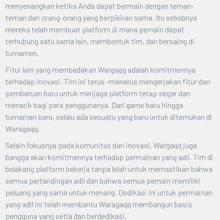
menyenangkan ketika Anda dapat bermain dengan teman-
teman dan orang-orang yang berpikiran sama. Itu sebabnya
mereka telah membuat platform di mana pemain dapat
terhubung satu sama lain, membentuk tim, dan bersaing di
turnamen.
Fitur lain yang membedakan Wargaqq adalah komitmennya
terhadap inovasi. Tim ini terus -menerus mengerjakan fitur dan
pembaruan baru untuk menjaga platform tetap segar dan
menarik bagi para penggunanya. Dari game baru hingga
turnamen baru, selalu ada sesuatu yang baru untuk ditemukan di
Waragaqq.
Selain fokusnya pada komunitas dan inovasi, Wargaqq juga
bangga akan komitmennya terhadap permainan yang adil. Tim di
belakang platform bekerja tanpa lelah untuk memastikan bahwa
semua pertandingan adil dan bahwa semua pemain memiliki
peluang yang sama untuk menang. Dedikasi ini untuk permainan
yang adil ini telah membantu Waragaqq membangun basis
pengguna yang setia dan berdedikasi.